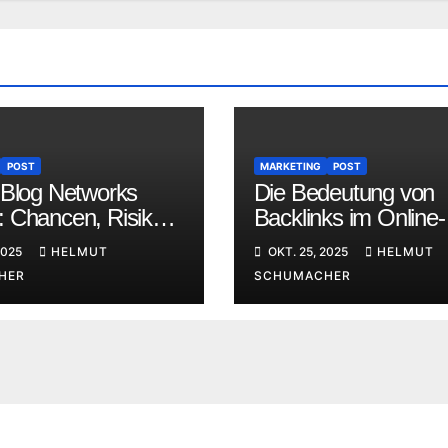
POST
MARKETING
POST
 Blog Networks
Die Bedeutung von
: Chancen, Risiken
Backlinks im Online-
 Zukunft der SEO
Marketing: Eine
2025
HELMUT
OKT. 25, 2025
HELMUT
umfassende Analys
HER
SCHUMACHER