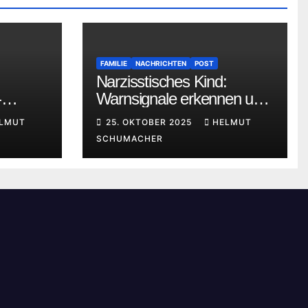
FAMILIE
NACHRICHTEN
POST
Narzisstisches Kind:
-
Warnsignale erkennen und
angemessen handeln
LMUT
25. OKTOBER 2025
HELMUT
e
SCHUMACHER