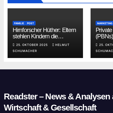
FAMILIE
POST
MARKETING
Hirnforscher Hüther: Eltern
Privat
stehlen Kindern die
(PBNs)
wichtigste Erfahrung ihrer
und di
25. OKTOBER 2025
HELMUT
25. OK
Kindheit
SCHUMACHER
SCHUMAC
Readster – News & Analysen a
Wirtschaft & Gesellschaft