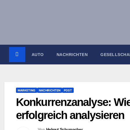
Zum
Inhalt
springen
AUTO
NACHRICHTEN
GESELLSCHA
MARKETING
NACHRICHTEN
POST
Konkurrenzanalyse: Wie
erfolgreich analysieren
Von
Helmut Schumacher