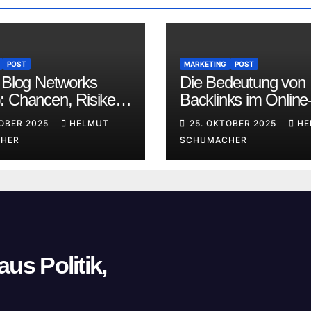
POST
MARKETING
POST
e Blog Networks
Die Bedeutung von
: Chancen, Risiken
Backlinks im Online
e Zukunft der SEO
Marketing: Eine
TOBER 2025
HELMUT
25. OKTOBER 2025
HE
umfassende Analys
HER
SCHUMACHER
us Politik,