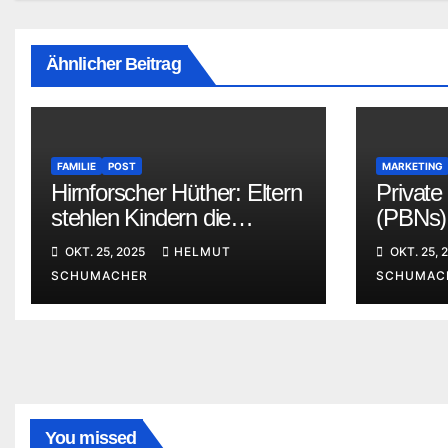
Ähnlicher Beitrag
FAMILIE
POST
MARKETING
Hirnforscher Hüther: Eltern
Private
stehlen Kindern die
(PBNs)
wichtigste Erfahrung ihrer
und die
OKT. 25, 2025
HELMUT
OKT. 25, 
Kindheit
SCHUMACHER
SCHUMAC
You missed