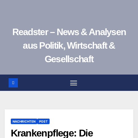
Zum
Inhalt
springen
Readster – News & Analysen
aus Politik, Wirtschaft &
Gesellschaft
NACHRICHTEN
POST
Krankenpflege: Die